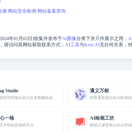
索
检测
网站安全检测
网站备案查询
2024年01月02日]收集并发布于
Ai图像
分类下并只作展示之用，
A
，请访问其网站获取联系方式；
AI工具
与
Krea AI
无任何关系，
ag Studio
通义万相
源研究院推出的AI文本图像绘画生成工具
阿里最新推出的AI绘画
心一格
AI绘画工坊
I艺术和创意辅助平台
网易云课堂推出的AI作画平台，