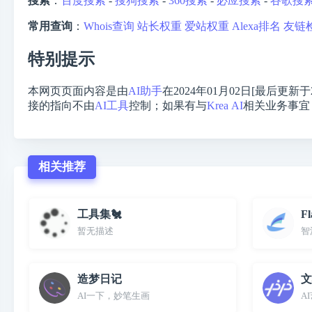
搜索
：
百度搜索
-
搜狗搜索
-
360搜索
-
必应搜索
-
谷歌搜
常用查询
：
Whois查询
站长权重
爱站权重
Alexa排名
友链
特别提示
本网页页面内容是由
AI助手
在2024年01月02日[最后更新于
接的指向不由
AI工具
控制；如果有与
Krea AI
相关业务事宜
相关推荐
工具集🐔
Fl
暂无描述
智
造梦日记
文
AI一下，妙笔生画
A