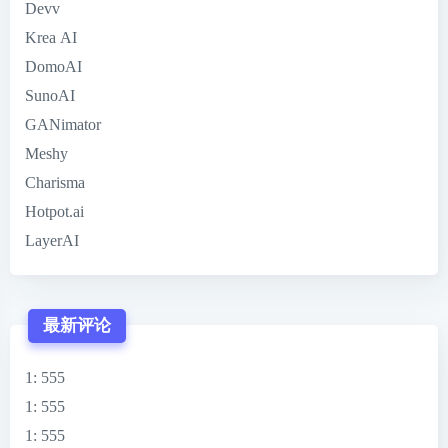
Devv
Krea AI
DomoAI
SunoAI
GANimator
Meshy
Charisma
Hotpot.ai
LayerAI
最新评论
1
: 555
1
: 555
1
: 555