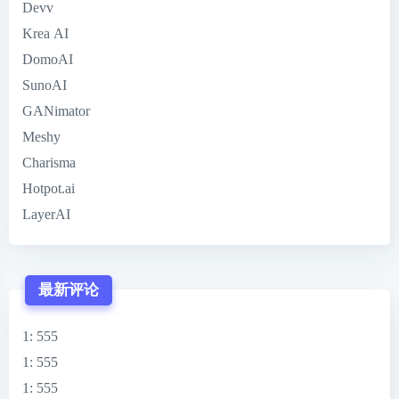
Devv
Krea AI
DomoAI
SunoAI
GANimator
Meshy
Charisma
Hotpot.ai
LayerAI
最新评论
1
: 555
1
: 555
1
: 555