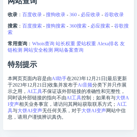
网站查询
收录
：
百度收录
-
搜狗收录
-
360
-
必应收录
-
谷歌收录
搜索
：
百度搜索
-
搜狗搜索
-
360搜索
-
必应搜索
-
谷歌搜
索
常用查询
：
Whois查询
站长权重
爱站权重
Alexa排名
友
链检测
网站安全检测
网站备案查询
特别提示
本网页页面内容是由
AI助手
在2023年12月21日[最后更新
于2023年12月21日]收集并发布于
Ai音频
分类下并只作展
示之用，
AI工具
不保证该外部链接的准确性和完整性，
同时该外部链接的指向不由
AI工具
控制；如果有与
大饼A
I变声
相关业务事宜，请访问其网站获取联系方式；
AI工
具
与
大饼AI变声
无任何关系，对于
大饼AI变声
网站中信
息，请用户谨慎辨识真伪。