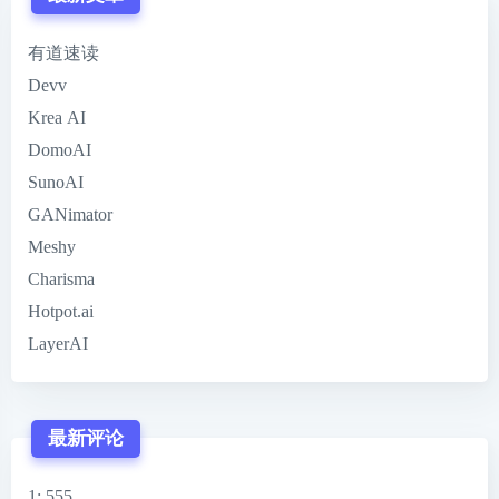
有道速读
Devv
Krea AI
DomoAI
SunoAI
GANimator
Meshy
Charisma
Hotpot.ai
LayerAI
最新评论
1
: 555