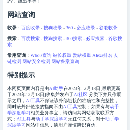
PV、跳出率等！
网站查询
收录
：
百度收录
-
搜狗收录
-
360
-
必应收录
-
谷歌收录
搜索
：
百度搜索
-
搜狗搜索
-
360搜索
-
必应搜索
-
谷歌搜
索
常用查询
：
Whois查询
站长权重
爱站权重
Alexa排名
友
链检测
网站安全检测
网站备案查询
特别提示
本网页页面内容是由
AI助手
在2023年12月18日[最后更新
于2023年12月18日]收集并发布于
Ai社区
分类下并只作展
示之用，
AI工具
不保证该外部链接的准确性和完整性，
同时该外部链接的指向不由
AI工具
控制；如果有与
动手
学深度学习
相关业务事宜，请访问其网站获取联系方
式；
AI工具
与
动手学深度学习
无任何关系，对于
动手学
深度学习
网站中信息，请用户谨慎辨识真伪。