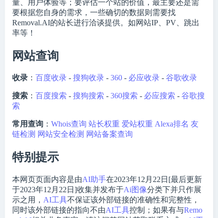
量、用户体验等；要评估一个站的价值，最主要还是需
要根据您自身的需求，一些确切的数据则需要找
Removal.AI的站长进行洽谈提供。如网站IP、PV、跳出
率等！
网站查询
收录
：
百度收录
-
搜狗收录
-
360
-
必应收录
-
谷歌收录
搜索
：
百度搜索
-
搜狗搜索
-
360搜索
-
必应搜索
-
谷歌搜
索
常用查询
：
Whois查询
站长权重
爱站权重
Alexa排名
友
链检测
网站安全检测
网站备案查询
特别提示
本网页页面内容是由
AI助手
在2023年12月22日[最后更新
于2023年12月22日]收集并发布于
Ai图像
分类下并只作展
示之用，
AI工具
不保证该外部链接的准确性和完整性，
同时该外部链接的指向不由
AI工具
控制；如果有与
Remo