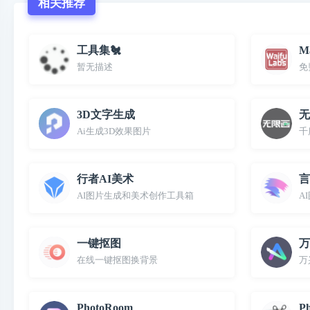
相关推荐
工具集🐔
Ma
暂无描述
免
3D文字生成
无
Ai生成3D效果图片
千
行者AI美术
言
AI图片生成和美术创作工具箱
A
一键抠图
万
在线一键抠图换背景
万
PhotoRoom
Ph