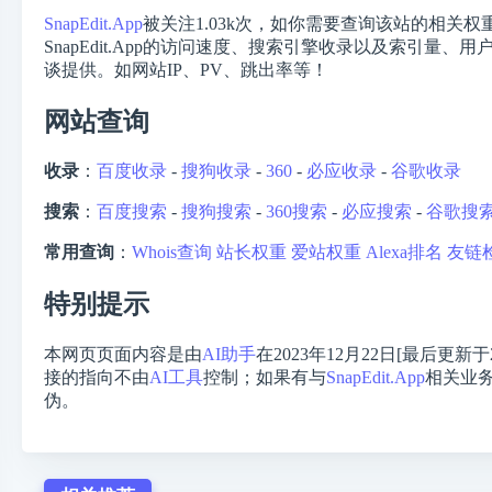
SnapEdit.App
被关注
1.03k
次，如你需要查询该站的相关权
SnapEdit.App的访问速度、搜索引擎收录以及索引量
谈提供。如网站IP、PV、跳出率等！
网站查询
收录
：
百度收录
-
搜狗收录
-
360
-
必应收录
-
谷歌收录
搜索
：
百度搜索
-
搜狗搜索
-
360搜索
-
必应搜索
-
谷歌搜
常用查询
：
Whois查询
站长权重
爱站权重
Alexa排名
友链
特别提示
本网页页面内容是由
AI助手
在2023年12月22日[最后更新于
接的指向不由
AI工具
控制；如果有与
SnapEdit.App
相关业
伪。