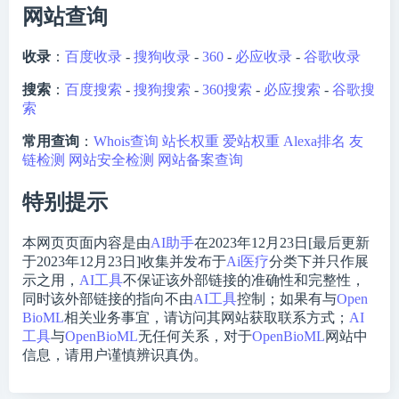
网站查询
收录
：
百度收录
-
搜狗收录
-
360
-
必应收录
-
谷歌收录
搜索
：
百度搜索
-
搜狗搜索
-
360搜索
-
必应搜索
-
谷歌搜
索
常用查询
：
Whois查询
站长权重
爱站权重
Alexa排名
友
链检测
网站安全检测
网站备案查询
特别提示
本网页页面内容是由
AI助手
在2023年12月23日[最后更新
于2023年12月23日]收集并发布于
Ai医疗
分类下并只作展
示之用，
AI工具
不保证该外部链接的准确性和完整性，
同时该外部链接的指向不由
AI工具
控制；如果有与
Open
BioML
相关业务事宜，请访问其网站获取联系方式；
AI
工具
与
OpenBioML
无任何关系，对于
OpenBioML
网站中
信息，请用户谨慎辨识真伪。