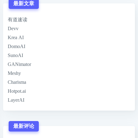
最新文章
有道速读
Devv
Krea AI
DomoAI
SunoAI
GANimator
Meshy
Charisma
Hotpot.ai
LayerAI
最新评论