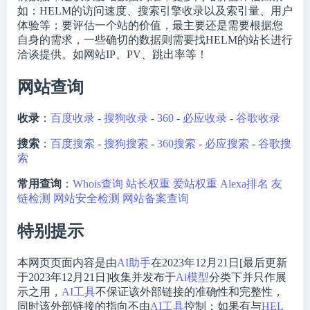
如：HELM的访问速度、搜索引擎收录以及索引量、用户
体验等；要评估一个站的价值，最主要还是需要根据您
自身的需求，一些确切的数据则需要找HELM的站长进行
洽谈提供。如网站IP、PV、跳出率等！
网站查询
收录
：
百度收录
-
搜狗收录
-
360
-
必应收录
-
谷歌收录
搜索
：
百度搜索
-
搜狗搜索
-
360搜索
-
必应搜索
-
谷歌搜
索
常用查询
：
Whois查询
站长权重
爱站权重
Alexa排名
友
链检测
网站安全检测
网站备案查询
特别提示
本网页页面内容是由
AI助手
在2023年12月21日[最后更新
于2023年12月21日]收集并发布于
Ai模型
分类下并只作展
示之用，
AI工具
不保证该外部链接的准确性和完整性，
同时该外部链接的指向不由
AI工具
控制；如果有与
HEL