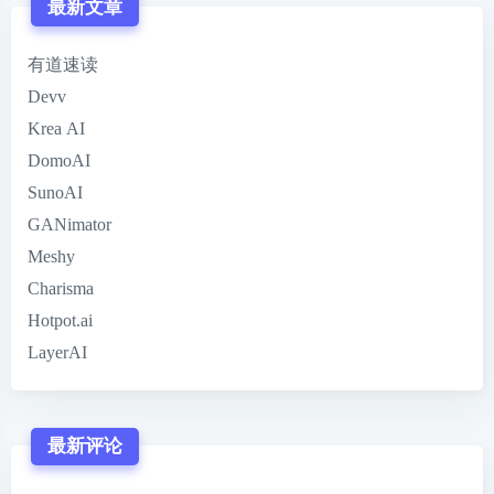
最新文章
有道速读
Devv
Krea AI
DomoAI
SunoAI
GANimator
Meshy
Charisma
Hotpot.ai
LayerAI
最新评论