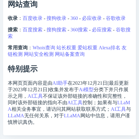
网站查询
收录
：
百度收录
-
搜狗收录
-
360
-
必应收录
-
谷歌收录
搜索
：
百度搜索
-
搜狗搜索
-
360搜索
-
必应搜索
-
谷歌搜
索
常用查询
：
Whois查询
站长权重
爱站权重
Alexa排名
友
链检测
网站安全检测
网站备案查询
特别提示
本网页页面内容是由
AI助手
在2023年12月21日[最后更新
于2023年12月21日]收集并发布于
Ai模型
分类下并只作展
示之用，
AI工具
不保证该外部链接的准确性和完整性，
同时该外部链接的指向不由
AI工具
控制；如果有与
LLaM
A
相关业务事宜，请访问其网站获取联系方式；
AI工具
与
LLaMA
无任何关系，对于
LLaMA
网站中信息，请用户谨
慎辨识真伪。