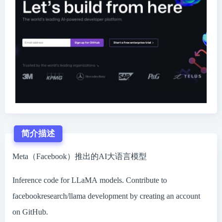
简介描述
Meta（Facebook）推出的AI大语言模型
Inference code for LLaMA models. Contribute to
facebookresearch/llama development by creating an account
on GitHub.