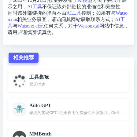
于2023年12月21日]收集并发布于
Ai模型
分类下并只作展
示之用，
AI工具
不保证该外部链接的准确性和完整性，
同时该外部链接的指向不由
AI工具
控制；如果有与
Watso
nx.ai
相关业务事宜，请访问其网站获取联系方式；
AI工
具
与
Watsonx.ai
无任何关系，对于
Watsonx.ai
网站中信息，
请用户谨慎辨识真伪。
相关推荐
工具集🐔
暂无描述
Auto-GPT
爆火的实现GPT-4完全自主的实验性开源项目，GitHub超10万
MMBench