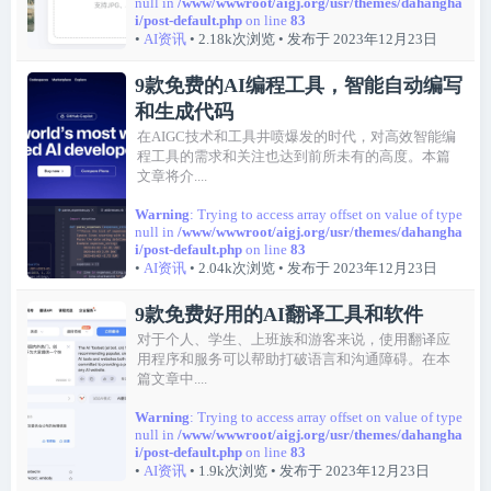
null in
/www/wwwroot/aigj.org/usr/themes/dahangha
i/post-default.php
on line
83
•
AI资讯
• 2.18k次浏览
• 发布于 2023年12月23日
9款免费的AI编程工具，智能自动编写
和生成代码
在AIGC技术和工具井喷爆发的时代，对高效智能编
程工具的需求和关注也达到前所未有的高度。本篇
文章将介....
Warning
: Trying to access array offset on value of type
null in
/www/wwwroot/aigj.org/usr/themes/dahangha
i/post-default.php
on line
83
•
AI资讯
• 2.04k次浏览
• 发布于 2023年12月23日
9款免费好用的AI翻译工具和软件
对于个人、学生、上班族和游客来说，使用翻译应
用程序和服务可以帮助打破语言和沟通障碍。在本
篇文章中....
Warning
: Trying to access array offset on value of type
null in
/www/wwwroot/aigj.org/usr/themes/dahangha
i/post-default.php
on line
83
•
AI资讯
• 1.9k次浏览
• 发布于 2023年12月23日