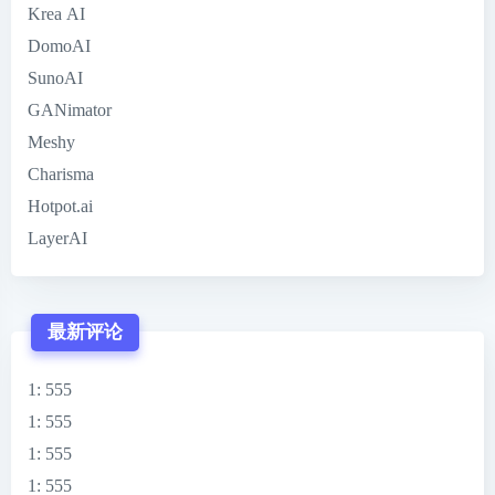
Krea AI
DomoAI
SunoAI
GANimator
Meshy
Charisma
Hotpot.ai
LayerAI
最新评论
1
: 555
1
: 555
1
: 555
1
: 555