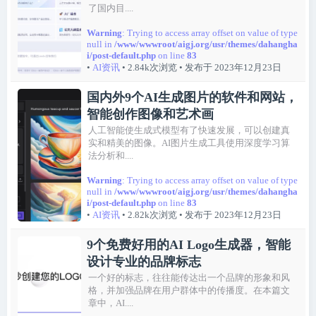
了国内目....
Warning
: Trying to access array offset on value of type
null in
/www/wwwroot/aigj.org/usr/themes/dahangha
i/post-default.php
on line
83
•
AI资讯
• 2.84k次浏览
• 发布于 2023年12月23日
国内外9个AI生成图片的软件和网站，
智能创作图像和艺术画
人工智能使生成式模型有了快速发展，可以创建真
实和精美的图像。AI图片生成工具使用深度学习算
法分析和....
Warning
: Trying to access array offset on value of type
null in
/www/wwwroot/aigj.org/usr/themes/dahangha
i/post-default.php
on line
83
•
AI资讯
• 2.82k次浏览
• 发布于 2023年12月23日
9个免费好用的AI Logo生成器，智能
设计专业的品牌标志
一个好的标志，往往能传达出一个品牌的形象和风
格，并加强品牌在用户群体中的传播度。在本篇文
章中，AI....