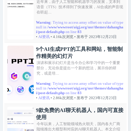
近年来，由于人工智能和机器学习的发展，文本到
语音（TTS）技术得到了快速发展，AI合成的声音现
在听起....
Warning
: Trying to access array offset on value of type
null in
/www/wwwroot/aigj.org/usr/themes/dahangha
i/post-default.php
on line
83
•
AI资讯
• 4.16k次浏览
• 发布于 2023年12月23日
9个AI生成PPT的工具和网站，智能制
作精美的幻灯片
演讲和展示幻灯片是当今办公和学习中的一个重要
部分，无论你是提出一个新的想法，展示你的研
究，或是培....
Warning
: Trying to access array offset on value of type
null in
/www/wwwroot/aigj.org/usr/themes/dahangha
i/post-default.php
on line
83
•
AI资讯
• 2.86k次浏览
• 发布于 2023年12月23日
9款免费的AI聊天机器人，国内可直接
使用
今年以来，人工智能领域热火朝天，国内各大厂商
陆续推出大模型和对应的AI聊天机器人。本文介绍