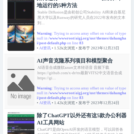
地运行的5种方法
Stable Diffusion是由初创公司Stability AI和来自慕尼
黑大学以及Runway的研究人员在2022年发布的文本
到....
Warning
: Trying to access array offset on value of type
null in
/www/wwwroot/aigj.org/usr/themes/dahangha
i/post-default.php
on line
83
•
AI资讯
• 1.52k次浏览
• 发布于 2023年12月23日
AI声音克隆系列项目和模型聚合
AI语音合成微软azure文本转语音 音频下载
https://github.com/x-dr/tts最新VITS2中文语音合成
https://gi....
Warning
: Trying to access array offset on value of type
null in
/www/wwwroot/aigj.org/usr/themes/dahangha
i/post-default.php
on line
83
•
AI资讯
• 1.42k次浏览
• 发布于 2023年12月24日
除了ChatGPT以外还有这5款办公利器
AI工具网站
ChatGPT是由OpenAI开发的语言模型，可以回答各