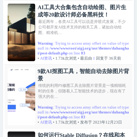
AI工具大合集包含自动绘图、图片生
成等20款设计师必备黑科技！
最近两年，各类AI工具可以说是井喷式发展，不少
公司都开发AI技术支持的相关工具，诸如自动绘
图、精准机....
Warning
: Trying to access array offset on value of type
null in
/www/wwwroot/aigj.org/usr/themes/dahangha
i/post-default.php
on line
83
•
AI资讯
• 1.73k次浏览
• 最后由
1
回复于
36天前
9款AI抠图工具，智能自动去除图片背
景
传统的利用PS修图工具去除图片背景是一项精细耗
时的任务，但随着人工智能技术的进步，现在有了
强大的在....
Warning
: Trying to access array offset on value of type
null in
/www/wwwroot/aigj.org/usr/themes/dahangha
i/post-default.php
on line
83
•
AI资讯
• 1.73k次浏览
• 发布于 2023年12月23日
如何运行Stable Diffusion？在线和本