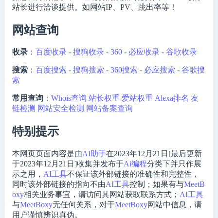
站长进行洽谈提供。如网站IP、PV、跳出率等！
网站查询
收录
：
百度收录
-
搜狗收录
-
360
-
必应收录
-
谷歌收录
搜索
：
百度搜索
-
搜狗搜索
-
360搜索
-
必应搜索
-
谷歌搜
索
常用查询
：
Whois查询
站长权重
爱站权重
Alexa排名
友
链检测
网站安全检测
网站备案查询
特别提示
本网页页面内容是由
AI助手
在2023年12月21日[最后更新
于2023年12月21日]收集并发布于
Ai编程
分类下并只作展
示之用，
AI工具
不保证该外部链接的准确性和完整性，
同时该外部链接的指向不由
AI工具
控制；如果有与
MeetB
oxy
相关业务事宜，请访问其网站获取联系方式；
AI工具
与
MeetBoxy
无任何关系，对于
MeetBoxy
网站中信息，请
用户谨慎辨识真伪。