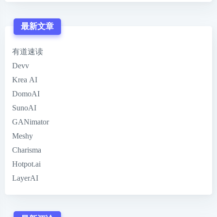
最新文章
有道速读
Devv
Krea AI
DomoAI
SunoAI
GANimator
Meshy
Charisma
Hotpot.ai
LayerAI