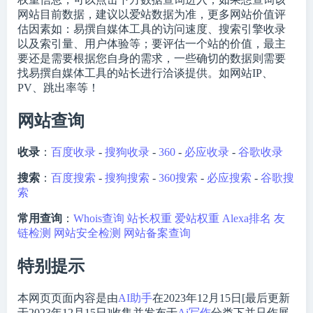
网站目前数据，建议以爱站数据为准，更多网站价值评
估因素如：易撰自媒体工具的访问速度、搜索引擎收录
以及索引量、用户体验等；要评估一个站的价值，最主
要还是需要根据您自身的需求，一些确切的数据则需要
找易撰自媒体工具的站长进行洽谈提供。如网站IP、
PV、跳出率等！
网站查询
收录
：
百度收录
-
搜狗收录
-
360
-
必应收录
-
谷歌收录
搜索
：
百度搜索
-
搜狗搜索
-
360搜索
-
必应搜索
-
谷歌搜
索
常用查询
：
Whois查询
站长权重
爱站权重
Alexa排名
友
链检测
网站安全检测
网站备案查询
特别提示
本网页页面内容是由
AI助手
在2023年12月15日[最后更新
于2023年12月15日]收集并发布于
Ai写作
分类下并只作展