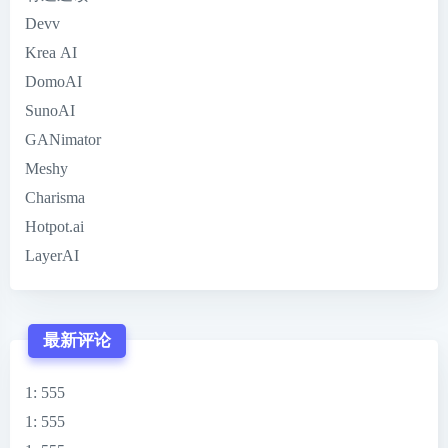
Devv
Krea AI
DomoAI
SunoAI
GANimator
Meshy
Charisma
Hotpot.ai
LayerAI
最新评论
1
: 555
1
: 555