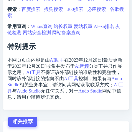
搜索
：
百度搜索
-
搜狗搜索
-
360搜索
-
必应搜索
-
谷歌搜
索
常用查询
：
Whois查询
站长权重
爱站权重
Alexa排名
友
链检测
网站安全检测
网站备案查询
特别提示
本网页页面内容是由
AI助手
在2023年12月20日[最后更新
于2023年12月20日]收集并发布于
Ai音频
分类下并只作展
示之用，
AI工具
不保证该外部链接的准确性和完整性，
同时该外部链接的指向不由
AI工具
控制；如果有与
Audo
Studio
相关业务事宜，请访问其网站获取联系方式；
AI工
具
与
Audo Studio
无任何关系，对于
Audo Studio
网站中信
息，请用户谨慎辨识真伪。
相关推荐