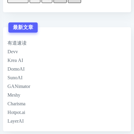
最新文章
有道速读
Devv
Krea AI
DomoAI
SunoAI
GANimator
Meshy
Charisma
Hotpot.ai
LayerAI