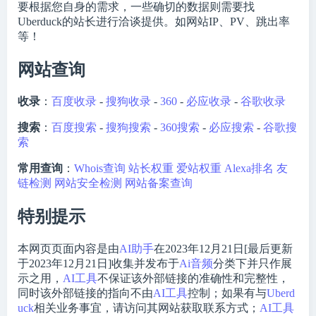
要根据您自身的需求，一些确切的数据则需要找
Uberduck的站长进行洽谈提供。如网站IP、PV、跳出率
等！
网站查询
收录
：
百度收录
-
搜狗收录
-
360
-
必应收录
-
谷歌收录
搜索
：
百度搜索
-
搜狗搜索
-
360搜索
-
必应搜索
-
谷歌搜
索
常用查询
：
Whois查询
站长权重
爱站权重
Alexa排名
友
链检测
网站安全检测
网站备案查询
特别提示
本网页页面内容是由
AI助手
在2023年12月21日[最后更新
于2023年12月21日]收集并发布于
Ai音频
分类下并只作展
示之用，
AI工具
不保证该外部链接的准确性和完整性，
同时该外部链接的指向不由
AI工具
控制；如果有与
Uberd
uck
相关业务事宜，请访问其网站获取联系方式；
AI工具