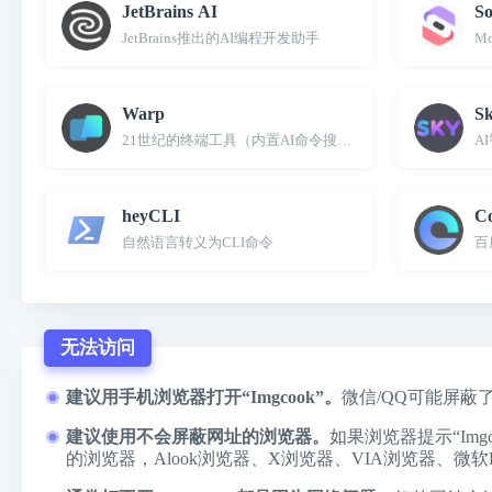
JetBrains AI
So
JetBrains推出的AI编程开发助手
M
Warp
S
21世纪的终端工具（内置AI命令搜索）
A
heyCLI
C
自然语言转义为CLI命令
百
无法访问
建议用手机浏览器打开“Imgcook”。
微信/QQ可能屏蔽
建议使用不会屏蔽网址的浏览器。
如果浏览器提示“I
的浏览器，
Alook浏览器
、
X浏览器
、
VIA浏览器
、
微软E