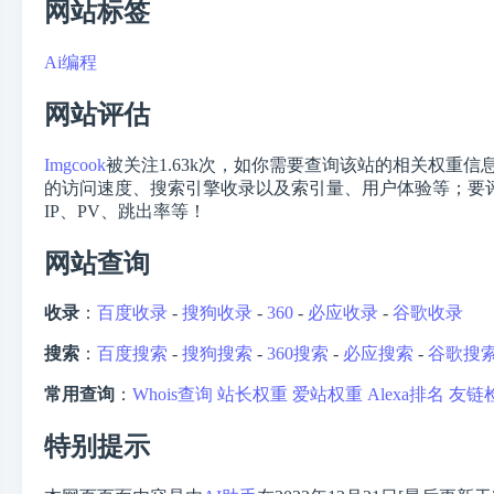
网站标签
Ai编程
网站评估
Imgcook
被关注
1.63k
次，如你需要查询该站的相关权重信息
的访问速度、搜索引擎收录以及索引量、用户体验等；要评
IP、PV、跳出率等！
网站查询
收录
：
百度收录
-
搜狗收录
-
360
-
必应收录
-
谷歌收录
搜索
：
百度搜索
-
搜狗搜索
-
360搜索
-
必应搜索
-
谷歌搜
常用查询
：
Whois查询
站长权重
爱站权重
Alexa排名
友链
特别提示