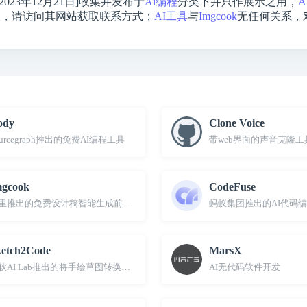
2023年12月21日]收集并发布于
Ai编程
分类下并只作展示之用，
A
宜，请访问其网站获取联系方式；
AI工具
与
Imgcook
无任何关系，
ody
Clone Voice
ourcegraph推出的免费AI编程工具
带web界面的声音克隆工
mgcook
CodeFuse
里推出的免费设计稿智能生成前端代码
蚂蚁集团推出的AI代码
etch2Code
MarsX
软AI Lab推出的将手绘草图转换成HTML代码工具
AI无代码软件开发