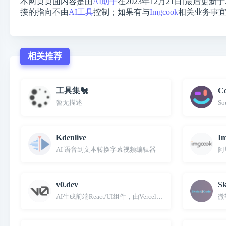
本网页页面内容是由
AI助手
在2023年12月21日[最后更新于
接的指向不由
AI工具
控制；如果有与
Imgcook
相关业务事
相关推荐
工具集🐔
C
暂无描述
S
Kdenlive
I
AI 语音到文本转换字幕视频编辑器
阿
v0.dev
Sk
AI生成前端React/UI组件，由Vercel推出
微