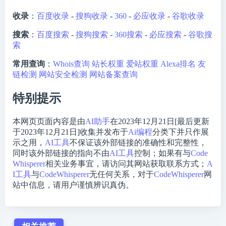
收录
：
百度收录
-
搜狗收录
-
360
-
必应收录
-
谷歌收录
搜索
：
百度搜索
-
搜狗搜索
-
360搜索
-
必应搜索
-
谷歌搜
索
常用查询
：
Whois查询
站长权重
爱站权重
Alexa排名
友
链检测
网站安全检测
网站备案查询
特别提示
本网页页面内容是由
AI助手
在2023年12月21日[最后更新
于2023年12月21日]收集并发布于
Ai编程
分类下并只作展
示之用，
AI工具
不保证该外部链接的准确性和完整性，
同时该外部链接的指向不由
AI工具
控制；如果有与
Code
Whisperer
相关业务事宜，请访问其网站获取联系方式；
A
I工具
与
CodeWhisperer
无任何关系，对于
CodeWhisperer
网
站中信息，请用户谨慎辨识真伪。