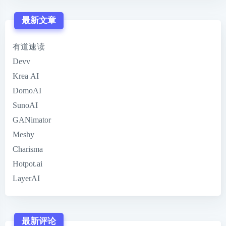
最新文章
有道速读
Devv
Krea AI
DomoAI
SunoAI
GANimator
Meshy
Charisma
Hotpot.ai
LayerAI
最新评论