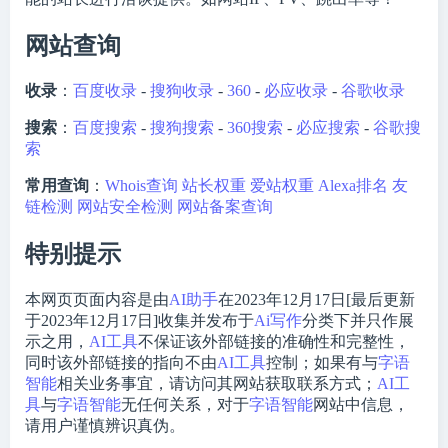
网站查询
收录
：
百度收录
-
搜狗收录
-
360
-
必应收录
-
谷歌收录
搜索
：
百度搜索
-
搜狗搜索
-
360搜索
-
必应搜索
-
谷歌搜
索
常用查询
：
Whois查询
站长权重
爱站权重
Alexa排名
友
链检测
网站安全检测
网站备案查询
特别提示
本网页页面内容是由
AI助手
在2023年12月17日[最后更新
于2023年12月17日]收集并发布于
Ai写作
分类下并只作展
示之用，
AI工具
不保证该外部链接的准确性和完整性，
同时该外部链接的指向不由
AI工具
控制；如果有与
字语
智能
相关业务事宜，请访问其网站获取联系方式；
AI工
具
与
字语智能
无任何关系，对于
字语智能
网站中信息，
请用户谨慎辨识真伪。