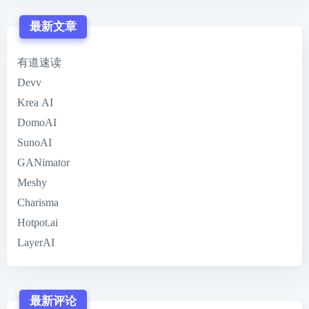
最新文章
有道速读
Devv
Krea AI
DomoAI
SunoAI
GANimator
Meshy
Charisma
Hotpot.ai
LayerAI
最新评论