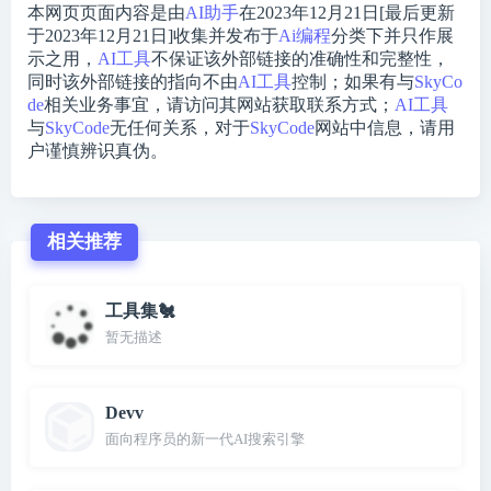
本网页页面内容是由
AI助手
在2023年12月21日[最后更新
于2023年12月21日]收集并发布于
Ai编程
分类下并只作展
示之用，
AI工具
不保证该外部链接的准确性和完整性，
同时该外部链接的指向不由
AI工具
控制；如果有与
SkyCo
de
相关业务事宜，请访问其网站获取联系方式；
AI工具
与
SkyCode
无任何关系，对于
SkyCode
网站中信息，请用
户谨慎辨识真伪。
相关推荐
工具集🐔
暂无描述
Devv
面向程序员的新一代AI搜索引擎