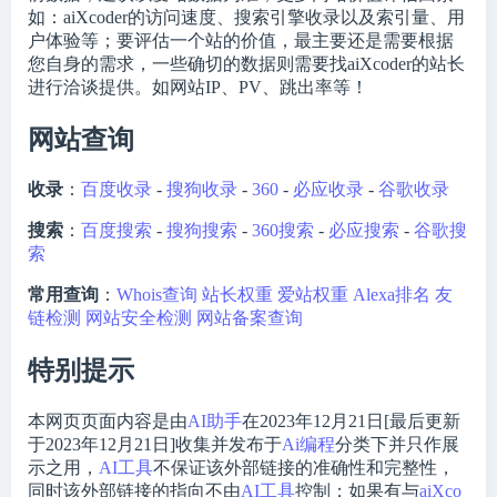
如：aiXcoder的访问速度、搜索引擎收录以及索引量、用
户体验等；要评估一个站的价值，最主要还是需要根据
您自身的需求，一些确切的数据则需要找aiXcoder的站长
进行洽谈提供。如网站IP、PV、跳出率等！
网站查询
收录
：
百度收录
-
搜狗收录
-
360
-
必应收录
-
谷歌收录
搜索
：
百度搜索
-
搜狗搜索
-
360搜索
-
必应搜索
-
谷歌搜
索
常用查询
：
Whois查询
站长权重
爱站权重
Alexa排名
友
链检测
网站安全检测
网站备案查询
特别提示
本网页页面内容是由
AI助手
在2023年12月21日[最后更新
于2023年12月21日]收集并发布于
Ai编程
分类下并只作展
示之用，
AI工具
不保证该外部链接的准确性和完整性，
同时该外部链接的指向不由
AI工具
控制；如果有与
aiXco