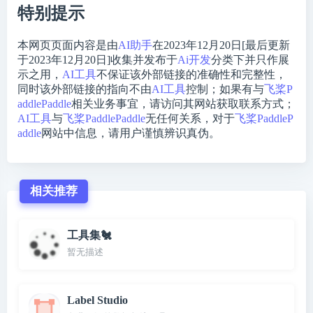
特别提示
本网页页面内容是由
AI助手
在2023年12月20日[最后更新
于2023年12月20日]收集并发布于
Ai开发
分类下并只作展
示之用，
AI工具
不保证该外部链接的准确性和完整性，
同时该外部链接的指向不由
AI工具
控制；如果有与
飞桨P
addlePaddle
相关业务事宜，请访问其网站获取联系方式；
AI工具
与
飞桨PaddlePaddle
无任何关系，对于
飞桨PaddleP
addle
网站中信息，请用户谨慎辨识真伪。
相关推荐
工具集🐔
暂无描述
Label Studio