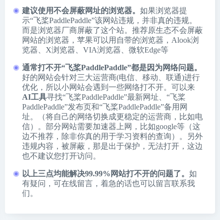
建议使用不会屏蔽网址的浏览器。
如果浏览器提
示“飞桨PaddlePaddle”该网站违规，并非真的违规。
而是浏览器厂商屏蔽了这个站。推荐原生态不会屏蔽
网站的浏览器，苹果可以用自带的浏览器，
Alook浏
览器
、
X浏览器
、
VIA浏览器
、
微软Edge
等
通常打不开“飞桨PaddlePaddle”都是因为网络问题。
好的网站会针对三大运营商(电信、移动、联通)进行
优化，所以小网站会遇到一些网络打不开。可以来
AI工具
寻找“飞桨PaddlePaddle”最新网址、“飞桨
PaddlePaddle”发布页和“飞桨PaddlePaddle”备用网
址。（将自己的网络切换成更稳定的运营商，比如电
信）。部分网站需要加速器上网，比如google等（这
边不推荐，除非你真的用于学习资料的查询）。另外
违规内容，被屏蔽，那是出于保护，无法打开，这边
也不建议您打开访问。
以上三点均能解决99.99%网站打不开的问题了。
如
有疑问，可在线留言，着急的话也可以留言联系我
们。