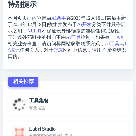
特别提示
本网页页面内容是由
AI助手
在2023年12月18日[最后更新
于2023年12月18日]收集并发布于
Ai开发
分类下并只作展
示之用，
AI工具
不保证该外部链接的准确性和完整性，
同时该外部链接的指向不由
AI工具
控制；如果有与
JAX
相关业务事宜，请访问其网站获取联系方式；
AI工具
与
J
AX
无任何关系，对于
JAX
网站中信息，请用户谨慎辨识
真伪。
相关推荐
工具集🐔
暂无描述
Label Studio