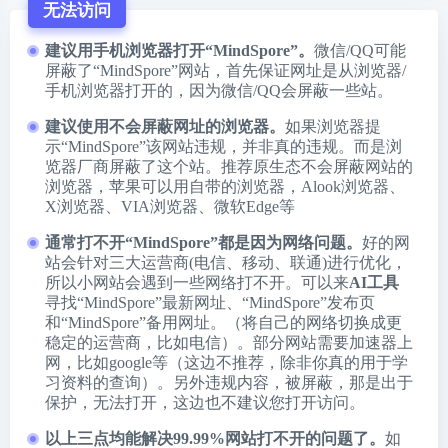
无法访问
建议用手机浏览器打开“MindSpore”。
微信/QQ可能
屏蔽了“MindSpore”网站，首先保证网址是从浏览器/
手机浏览器打开的，因为微信/QQ会屏蔽一些站。
建议使用不会屏蔽网址的浏览器。
如果浏览器提
示“MindSpore”该网站违规，并非真的违规。而是浏
览器厂商屏蔽了这个站。推荐原生态不会屏蔽网站的
浏览器，苹果可以用自带的浏览器，
Alook浏览器
、
X浏览器
、
VIA浏览器
、
微软Edge
等
通常打不开“MindSpore”都是因为网络问题。
好的网
站会针对三大运营商(电信、移动、联通)进行优化，
所以小网站会遇到一些网络打不开。可以来
AI工具
寻找“MindSpore”最新网址、“MindSpore”发布页
和“MindSpore”备用网址。（将自己的网络切换成更
稳定的运营商，比如电信）。部分网站需要加速器上
网，比如google等（这边不推荐，除非你真的用于学
习资料的查询）。另外违规内容，被屏蔽，那是出于
保护，无法打开，这边也不建议您打开访问。
以上三点均能解决99.99%网站打不开的问题了。
如