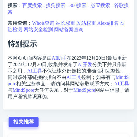
搜索
：
百度搜索
-
搜狗搜索
-
360搜索
-
必应搜索
-
谷歌搜
索
常用查询
：
Whois查询
站长权重
爱站权重
Alexa排名
友
链检测
网站安全检测
网站备案查询
特别提示
本网页页面内容是由
AI助手
在2023年12月20日[最后更新
于2023年12月20日]收集并发布于
Ai开发
分类下并只作展
示之用，
AI工具
不保证该外部链接的准确性和完整性，
同时该外部链接的指向不由
AI工具
控制；如果有与
MindS
pore
相关业务事宜，请访问其网站获取联系方式；
AI工具
与
MindSpore
无任何关系，对于
MindSpore
网站中信息，请
用户谨慎辨识真伪。
相关推荐