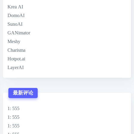
Krea AI
DomoAI
SunoAI
GANimator
Meshy
Charisma
Hotpot.ai
LayerAI
最新评论
1
: 555
1
: 555
1
: 555