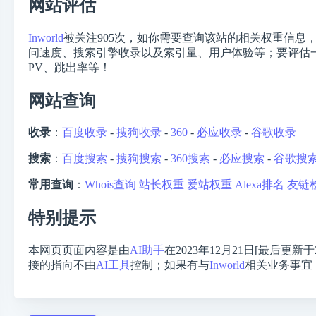
网站评估
Inworld
被关注
905
次，如你需要查询该站的相关权重信息，
问速度、搜索引擎收录以及索引量、用户体验等；要评估一个
PV、跳出率等！
网站查询
收录
：
百度收录
-
搜狗收录
-
360
-
必应收录
-
谷歌收录
搜索
：
百度搜索
-
搜狗搜索
-
360搜索
-
必应搜索
-
谷歌搜
常用查询
：
Whois查询
站长权重
爱站权重
Alexa排名
友链
特别提示
本网页页面内容是由
AI助手
在2023年12月21日[最后更新于
接的指向不由
AI工具
控制；如果有与
Inworld
相关业务事宜