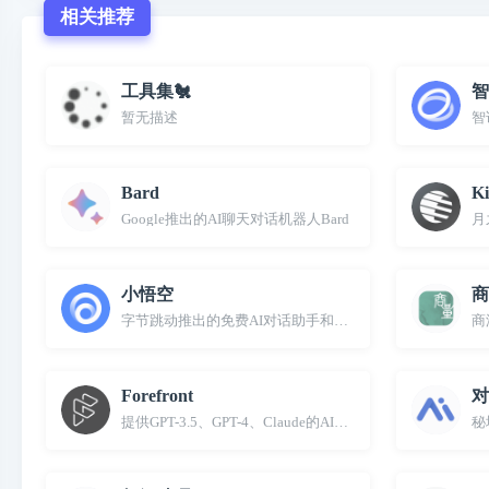
相关推荐
工具集🐔
智
暂无描述
智
‎Bard
K
Google推出的AI聊天对话机器人Bard
月
小悟空
商
字节跳动推出的免费AI对话助手和个人助理
商
Forefront
对
提供GPT-3.5、GPT-4、Claude的AI聊天机器人
秘