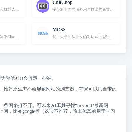
ChitChop
机器人，基于TigerBot开源大模型
字节旗下面向海外用户推出的免费大模型产品和
MOSS
费开源版ChatGPT聊天机器人替代品
复旦大学团队开发的对话式大型语言模型
因为微信/QQ会屏蔽一些站。
个站。推荐原生态不会屏蔽网站的浏览器，苹果可以用自带的
到一些网络打不开。可以来
AI工具
寻找“Inworld”最新网
器上网，比如google等（这边不推荐，除非你真的用于学习