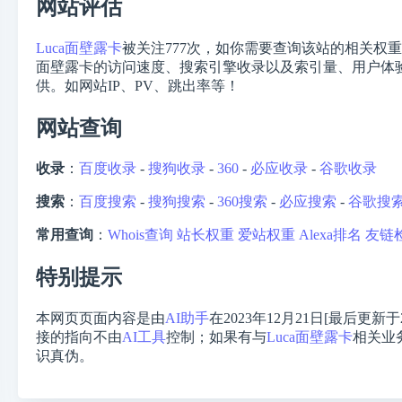
网站评估
Luca面壁露卡
被关注
777
次，如你需要查询该站的相关权重
面壁露卡的访问速度、搜索引擎收录以及索引量、用户体验
供。如网站IP、PV、跳出率等！
网站查询
收录
：
百度收录
-
搜狗收录
-
360
-
必应收录
-
谷歌收录
搜索
：
百度搜索
-
搜狗搜索
-
360搜索
-
必应搜索
-
谷歌搜
常用查询
：
Whois查询
站长权重
爱站权重
Alexa排名
友链
特别提示
本网页页面内容是由
AI助手
在2023年12月21日[最后更新于
接的指向不由
AI工具
控制；如果有与
Luca面壁露卡
相关业
识真伪。