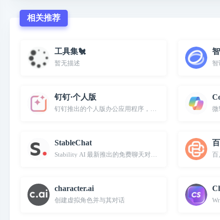
相关推荐
工具集🐔
智
暂无描述
智
钉钉·个人版
Co
钉钉推出的个人版办公应用程序，内置AI智能助手，可进行A
微
StableChat
百
Stability AI 最新推出的免费聊天对话网站
百
character.ai
Ch
创建虚拟角色并与其对话
Wr