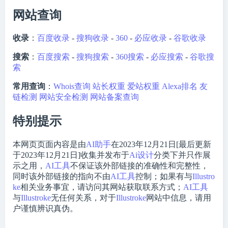
网站查询
收录
：
百度收录
-
搜狗收录
-
360
-
必应收录
-
谷歌收录
搜索
：
百度搜索
-
搜狗搜索
-
360搜索
-
必应搜索
-
谷歌搜
索
常用查询
：
Whois查询
站长权重
爱站权重
Alexa排名
友
链检测
网站安全检测
网站备案查询
特别提示
本网页页面内容是由
AI助手
在2023年12月21日[最后更新
于2023年12月21日]收集并发布于
Ai设计
分类下并只作展
示之用，
AI工具
不保证该外部链接的准确性和完整性，
同时该外部链接的指向不由
AI工具
控制；如果有与
Illustro
ke
相关业务事宜，请访问其网站获取联系方式；
AI工具
与
Illustroke
无任何关系，对于
Illustroke
网站中信息，请用
户谨慎辨识真伪。