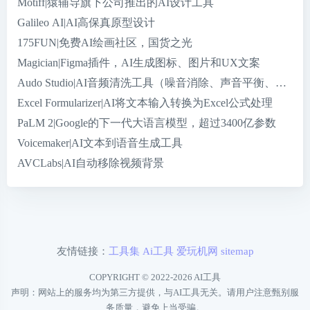
Motiff|猿辅导旗下公司推出的AI设计工具
Galileo AI|AI高保真原型设计
175FUN|免费AI绘画社区，国货之光
Magician|Figma插件，AI生成图标、图片和UX文案
Audo Studio|AI音频清洗工具（噪音消除、声音平衡、音量
Excel Formularizer|AI将文本输入转换为Excel公式处理
PaLM 2|Google的下一代大语言模型，超过3400亿参数
Voicemaker|AI文本到语音生成工具
AVCLabs|AI自动移除视频背景
友情链接：
工具集
Ai工具
爱玩机网
sitemap
COPYRIGHT © 2022-2026
AI工具
声明：网站上的服务均为第三方提供，与AI工具无关。请用户注意甄别服
务质量，避免上当受骗。