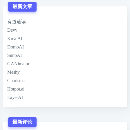
最新文章
有道速读
Devv
Krea AI
DomoAI
SunoAI
GANimator
Meshy
Charisma
Hotpot.ai
LayerAI
最新评论