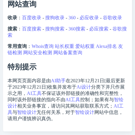
网站查询
收录
：
百度收录
-
搜狗收录
-
360
-
必应收录
-
谷歌收录
搜索
：
百度搜索
-
搜狗搜索
-
360搜索
-
必应搜索
-
谷歌搜
索
常用查询
：
Whois查询
站长权重
爱站权重
Alexa排名
友
链检测
网站安全检测
网站备案查询
特别提示
本网页页面内容是由
AI助手
在2023年12月21日[最后更新
于2023年12月21日]收集并发布于
Ai设计
分类下并只作展
示之用，
AI工具
不保证该外部链接的准确性和完整性，
同时该外部链接的指向不由
AI工具
控制；如果有与
智绘
设计
相关业务事宜，请访问其网站获取联系方式；
AI工
具
与
智绘设计
无任何关系，对于
智绘设计
网站中信息，
请用户谨慎辨识真伪。