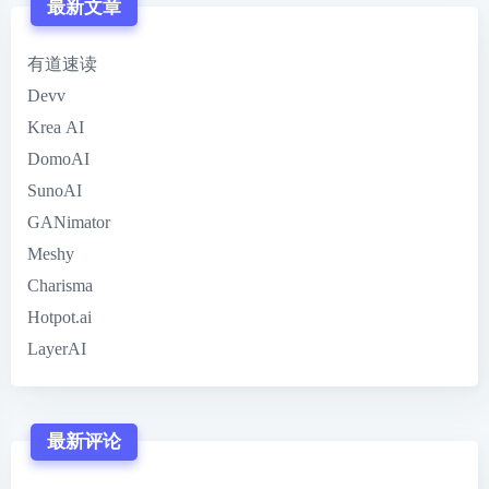
最新文章
有道速读
Devv
Krea AI
DomoAI
SunoAI
GANimator
Meshy
Charisma
Hotpot.ai
LayerAI
最新评论