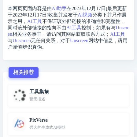
本网页页面内容是由
AI助手
在2023年12月17日[最后更新
于2023年12月17日]收集并发布于
Ai视频
分类下并只作展
示之用，
AI工具
不保证该外部链接的准确性和完整性，
同时该外部链接的指向不由
AI工具
控制；如果有与
Unscre
en
相关业务事宜，请访问其网站获取联系方式；
AI工具
与
Unscreen
无任何关系，对于
Unscreen
网站中信息，请用
户谨慎辨识真伪。
相关推荐
工具集🐔
暂无描述
PixVerse
强大的生成式AI模型