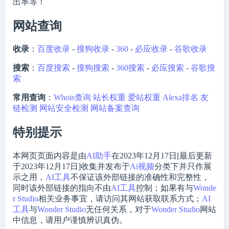
出率等！
网站查询
收录
：
百度收录
-
搜狗收录
-
360
-
必应收录
-
谷歌收录
搜索
：
百度搜索
-
搜狗搜索
-
360搜索
-
必应搜索
-
谷歌搜
索
常用查询
：
Whois查询
站长权重
爱站权重
Alexa排名
友
链检测
网站安全检测
网站备案查询
特别提示
本网页页面内容是由
AI助手
在2023年12月17日[最后更新
于2023年12月17日]收集并发布于
Ai视频
分类下并只作展
示之用，
AI工具
不保证该外部链接的准确性和完整性，
同时该外部链接的指向不由
AI工具
控制；如果有与
Wonde
r Studio
相关业务事宜，请访问其网站获取联系方式；
AI
工具
与
Wonder Studio
无任何关系，对于
Wonder Studio
网站
中信息，请用户谨慎辨识真伪。