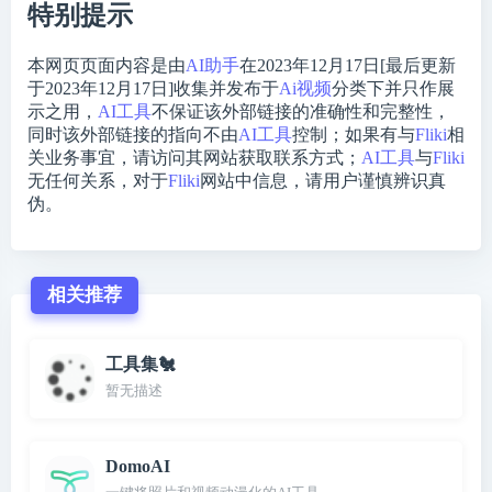
特别提示
本网页页面内容是由
AI助手
在2023年12月17日[最后更新
于2023年12月17日]收集并发布于
Ai视频
分类下并只作展
示之用，
AI工具
不保证该外部链接的准确性和完整性，
同时该外部链接的指向不由
AI工具
控制；如果有与
Fliki
相
关业务事宜，请访问其网站获取联系方式；
AI工具
与
Fliki
无任何关系，对于
Fliki
网站中信息，请用户谨慎辨识真
伪。
相关推荐
工具集🐔
暂无描述
DomoAI