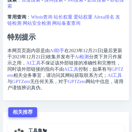
索
常用查询
：
Whois查询
站长权重
爱站权重
Alexa排名
友
链检测
网站安全检测
网站备案查询
特别提示
本网页页面内容是由
AI助手
在2023年12月21日[最后更新
于2023年12月21日]收集并发布于
Ai检测
分类下并只作展
示之用，
AI工具
不保证该外部链接的准确性和完整性，
同时该外部链接的指向不由
AI工具
控制；如果有与
GPTZ
ero
相关业务事宜，请访问其网站获取联系方式；
AI工具
与
GPTZero
无任何关系，对于
GPTZero
网站中信息，请用
户谨慎辨识真伪。
相关推荐
工具集🐔