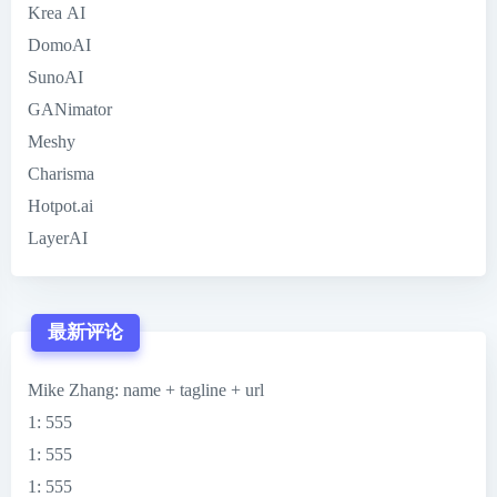
Krea AI
DomoAI
SunoAI
GANimator
Meshy
Charisma
Hotpot.ai
LayerAI
最新评论
Mike Zhang
: name + tagline + url
1
: 555
1
: 555
1
: 555