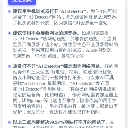
建议用手机浏览器打开“AI Detector”。
微信/QQ可能
屏蔽了“AI Detector”网站，首先保证网址是从浏览器/
手机浏览器打开的，因为微信/QQ会屏蔽一些站。
建议使用不会屏蔽网址的浏览器。
如果浏览器提
示“AI Detector”该网站违规，并非真的违规。而是浏
览器厂商屏蔽了这个站。推荐原生态不会屏蔽网站的
浏览器，苹果可以用自带的浏览器，
Alook浏览器
、
X浏览器
、
VIA浏览器
、
微软Edge
等
通常打不开“AI Detector”都是因为网络问题。
好的网
站会针对三大运营商(电信、移动、联通)进行优化，
所以小网站会遇到一些网络打不开。可以来
AI工具
寻找“AI Detector”最新网址、“AI Detector”发布页
和“AI Detector”备用网址。（将自己的网络切换成更
稳定的运营商，比如电信）。部分网站需要加速器上
网，比如google等（这边不推荐，除非你真的用于学
习资料的查询）。另外违规内容，被屏蔽，那是出于
保护，无法打开，这边也不建议您打开访问。
以上三点均能解决99.99%网站打不开的问题了。
如
有疑问，可在线留言，着急的话也可以留言联系我