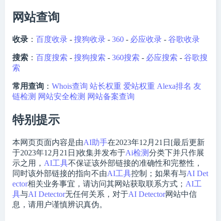
网站查询
收录
：
百度收录
-
搜狗收录
-
360
-
必应收录
-
谷歌收录
搜索
：
百度搜索
-
搜狗搜索
-
360搜索
-
必应搜索
-
谷歌搜
索
常用查询
：
Whois查询
站长权重
爱站权重
Alexa排名
友
链检测
网站安全检测
网站备案查询
特别提示
本网页页面内容是由
AI助手
在2023年12月21日[最后更新
于2023年12月21日]收集并发布于
Ai检测
分类下并只作展
示之用，
AI工具
不保证该外部链接的准确性和完整性，
同时该外部链接的指向不由
AI工具
控制；如果有与
AI Det
ector
相关业务事宜，请访问其网站获取联系方式；
AI工
具
与
AI Detector
无任何关系，对于
AI Detector
网站中信
息，请用户谨慎辨识真伪。