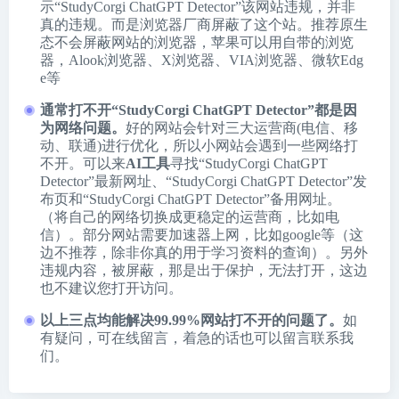
示“StudyCorgi ChatGPT Detector”该网站违规，并非
真的违规。而是浏览器厂商屏蔽了这个站。推荐原生
态不会屏蔽网站的浏览器，苹果可以用自带的浏览
器，
Alook浏览器
、
X浏览器
、
VIA浏览器
、
微软Edg
e
等
通常打不开“StudyCorgi ChatGPT Detector”都是因
为网络问题。
好的网站会针对三大运营商(电信、移
动、联通)进行优化，所以小网站会遇到一些网络打
不开。可以来
AI工具
寻找“StudyCorgi ChatGPT
Detector”最新网址、“StudyCorgi ChatGPT Detector”发
布页和“StudyCorgi ChatGPT Detector”备用网址。
（将自己的网络切换成更稳定的运营商，比如电
信）。部分网站需要加速器上网，比如google等（这
边不推荐，除非你真的用于学习资料的查询）。另外
违规内容，被屏蔽，那是出于保护，无法打开，这边
也不建议您打开访问。
以上三点均能解决99.99%网站打不开的问题了。
如
有疑问，可在线留言，着急的话也可以留言联系我
们。