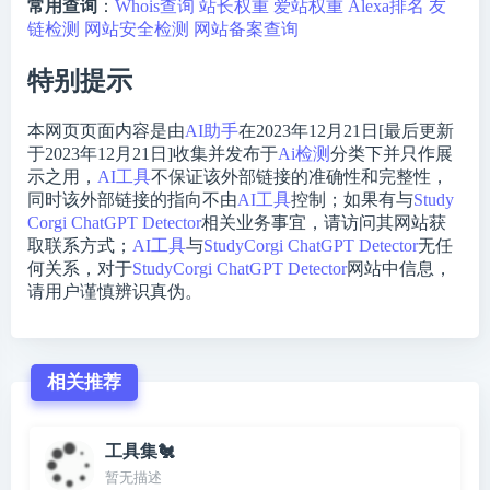
常用查询
：
Whois查询
站长权重
爱站权重
Alexa排名
友
链检测
网站安全检测
网站备案查询
特别提示
本网页页面内容是由
AI助手
在2023年12月21日[最后更新
于2023年12月21日]收集并发布于
Ai检测
分类下并只作展
示之用，
AI工具
不保证该外部链接的准确性和完整性，
同时该外部链接的指向不由
AI工具
控制；如果有与
Study
Corgi ChatGPT Detector
相关业务事宜，请访问其网站获
取联系方式；
AI工具
与
StudyCorgi ChatGPT Detector
无任
何关系，对于
StudyCorgi ChatGPT Detector
网站中信息，
请用户谨慎辨识真伪。
相关推荐
工具集🐔
暂无描述