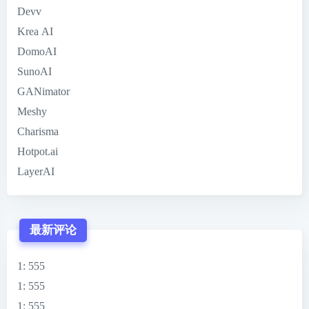
Devv
Krea AI
DomoAI
SunoAI
GANimator
Meshy
Charisma
Hotpot.ai
LayerAI
最新评论
1
: 555
1
: 555
1
: 555