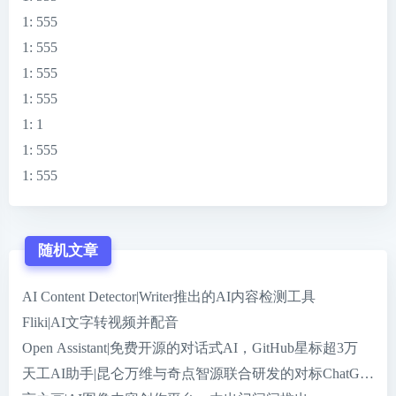
1
: 555
1
: 555
1
: 555
1
: 555
1
: 1
1
: 555
1
: 555
随机文章
AI Content Detector|Writer推出的AI内容检测工具
Fliki|AI文字转视频并配音
Open Assistant|免费开源的对话式AI，GitHub星标超3万
天工AI助手|昆仑万维与奇点智源联合研发的对标ChatGPT